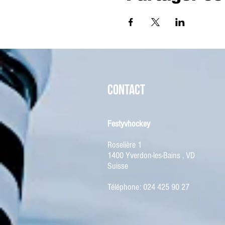
CONTACT
Festyvhockey
Roselière 1
1400 Yverdon-les-Bains , VD
Suisse
Téléphone: 024 425 90 27