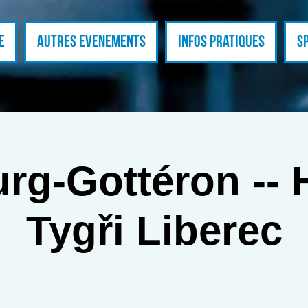
E
Autres evenements
Infos pratiques
S
rg-Gottéron -- 
Tygři Liberec