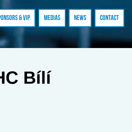
ponsors & VIP
Medias
News
Contact
HC Bílí