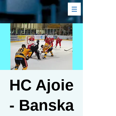
HC Ajoie
- Banska