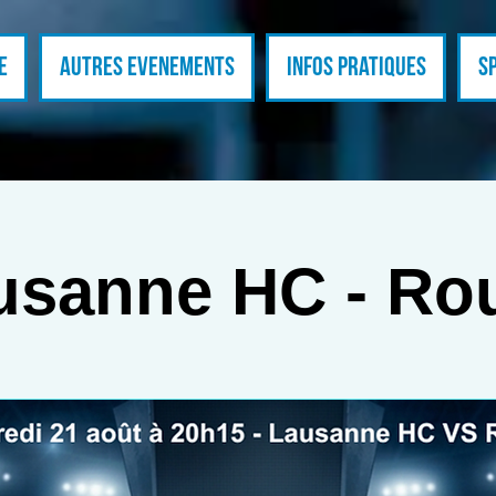
E
Autres evenements
Infos pratiques
S
usanne HC - Ro