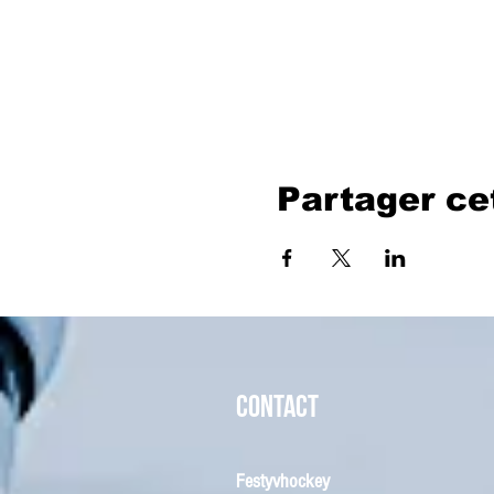
Partager c
CONTACT
Festyvhockey