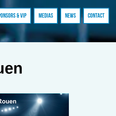
ponsors & VIP
Medias
News
Contact
uen