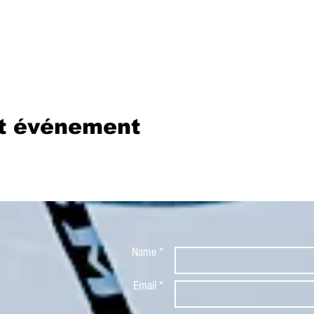
et événement
Name *
Email *