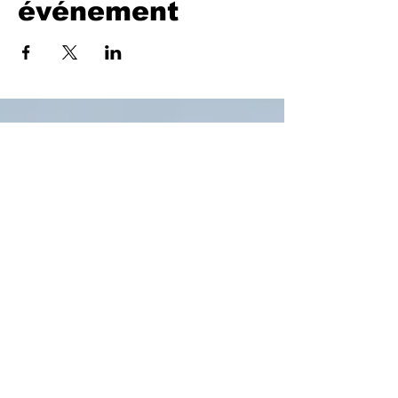
événement
CONTACT
Name *
Email *
Subject
Message